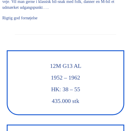
veje. Vil man gerne i klassisk bil-snak med folk, danner en M-bil et
udmærket udgangspunkt…..
Rigtig god fornøjelse
12M G13 AL
1952 – 1962
HK: 38 – 55
435.000 stk