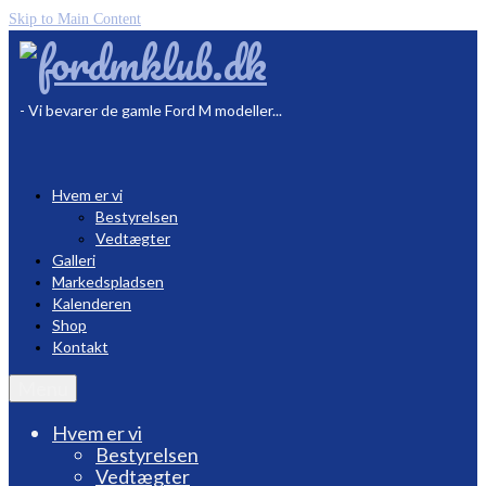
Skip to Main Content
- Vi bevarer de gamle Ford M modeller...
Hvem er vi
Bestyrelsen
Vedtægter
Galleri
Markedspladsen
Kalenderen
Shop
Kontakt
Menu
Hvem er vi
Bestyrelsen
Vedtægter