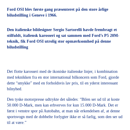
Ford OSI blev første gang præsenteret på den store årlige
biludstilling i Geneve i 1966.
Den italienske bildesigner Sergio Sartorelli havde frembragt et
stilfuldt, italiensk karosseri og sat sammen med Ford’s P5 20M-
teknik, fik Ford OSI utrolig stor opmærksomhed på denne
biludstilling
Det flotte karosseri med de ikoniske italienske linjer, i kombination
med teknikken fra en stor international bilkoncern som Ford, gjorde
dette “smykke” med en forholdsvis lav pris, til en yderst interessant
bilnyhed.
Den tyske motorpresse udtrykte det således: “Bilen ser ud til at koste
50.000 D-Mark, men kan erhverves for kun 15.000 D-Mark. Det er
først i venstre spor på Autobahn, at man når erkendelsen af, at denne
sportsvogn med de dobbelte forlygter ikke er så farlig, som den ser ud
til at være.”