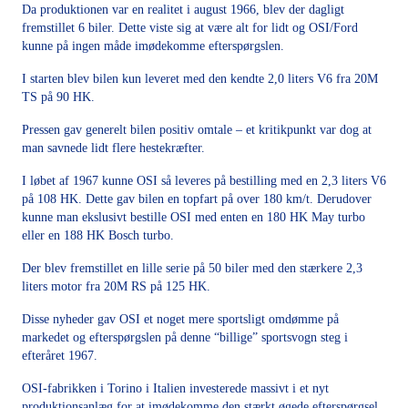
Da produktionen var en realitet i august 1966, blev der dagligt
fremstillet 6 biler. Dette viste sig at være alt for lidt og OSI/Ford
kunne på ingen måde imødekomme efterspørgslen.
I starten blev bilen kun leveret med den kendte 2,0 liters V6 fra 20M
TS på 90 HK.
Pressen gav generelt bilen positiv omtale – et kritikpunkt var dog at
man savnede lidt flere hestekræfter.
I løbet af 1967 kunne OSI så leveres på bestilling med en 2,3 liters V6
på 108 HK. Dette gav bilen en topfart på over 180 km/t. Derudover
kunne man ekslusivt bestille OSI med enten en 180 HK May turbo
eller en 188 HK Bosch turbo.
Der blev fremstillet en lille serie på 50 biler med den stærkere 2,3
liters motor fra 20M RS på 125 HK.
Disse nyheder gav OSI et noget mere sportsligt omdømme på
markedet og efterspørgslen på denne “billige” sportsvogn steg i
efteråret 1967.
OSI-fabrikken i Torino i Italien investerede massivt i et nyt
produktionsanlæg for at imødekomme den stærkt øgede efterspørgsel,