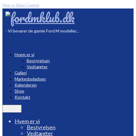
Skip to Main Content
- Vi bevarer de gamle Ford M modeller...
Hvem er vi
Bestyrelsen
Vedtægter
Galleri
Markedspladsen
Kalenderen
Shop
Kontakt
Menu
Hvem er vi
Bestyrelsen
Vedtægter