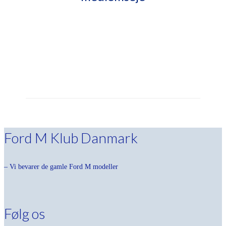
Ford M Klub Danmark
– Vi bevarer de gamle Ford M modeller
Følg os