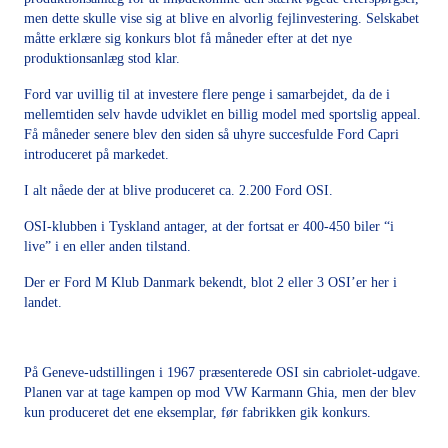
men dette skulle vise sig at blive en alvorlig fejlinvestering. Selskabet
måtte erklære sig konkurs blot få måneder efter at det nye
produktionsanlæg stod klar.
Ford var uvillig til at investere flere penge i samarbejdet, da de i
mellemtiden selv havde udviklet en billig model med sportslig appeal.
Få måneder senere blev den siden så uhyre succesfulde Ford Capri
introduceret på markedet.
I alt nåede der at blive produceret ca. 2.200 Ford OSI.
OSI-klubben i Tyskland antager, at der fortsat er 400-450 biler “i
live” i en eller anden tilstand.
Der er Ford M Klub Danmark bekendt, blot 2 eller 3 OSI’er her i
landet.
På Geneve-udstillingen i 1967 præsenterede OSI sin cabriolet-udgave.
Planen var at tage kampen op mod VW Karmann Ghia, men der blev
kun produceret det ene eksemplar, før fabrikken gik konkurs.