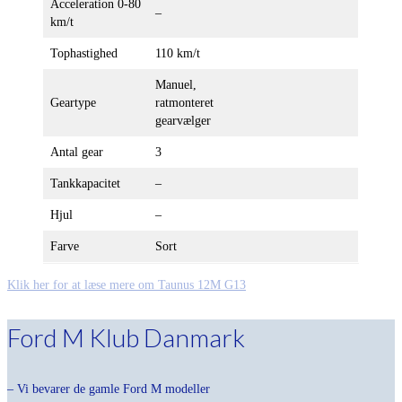
Acceleration 0-80
–
km/t
Tophastighed
110 km/t
Manuel,
Geartype
ratmonteret
gearvælger
Antal gear
3
Tankkapacitet
–
Hjul
–
Farve
Sort
Klik her for at læse mere om Taunus 12M G13
Ford M Klub Danmark
– Vi bevarer de gamle Ford M modeller