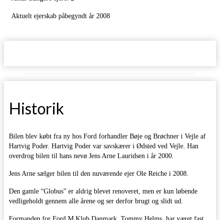
Aktuelt ejerskab påbegyndt år 2008
Historik
Bilen blev købt fra ny hos Ford forhandler Bøje og Brøchner i Vejle af
Hartvig Poder. Hartvig Poder var savskærer i Ødsted ved Vejle. Han
overdrog bilen til hans nevø Jens Arne Lauridsen i år 2000.
Jens Arne sælger bilen til den nuværende ejer Ole Reiche i 2008.
Den gamle “Globus” er aldrig blevet renoveret, men er kun løbende
vedligeholdt gennem alle årene og ser derfor brugt og slidt ud.
Formanden for Ford M Klub Danmark, Tommy Helms, har været fast