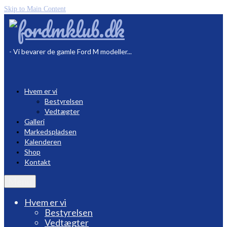
Skip to Main Content
- Vi bevarer de gamle Ford M modeller...
Hvem er vi
Bestyrelsen
Vedtægter
Galleri
Markedspladsen
Kalenderen
Shop
Kontakt
Menu
Hvem er vi
Bestyrelsen
Vedtægter