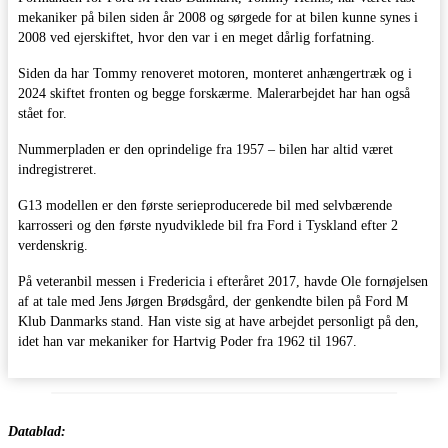
mekaniker på bilen siden år 2008 og sørgede for at bilen kunne synes i
2008 ved ejerskiftet, hvor den var i en meget dårlig forfatning.
Siden da har Tommy renoveret motoren, monteret anhængertræk og i
2024 skiftet fronten og begge forskærme. Malerarbejdet har han også
stået for.
Nummerpladen er den oprindelige fra 1957 – bilen har altid været
indregistreret.
G13 modellen er den første serieproducerede bil med selvbærende
karrosseri og den første nyudviklede bil fra Ford i Tyskland efter 2
verdenskrig.
På veteranbil messen i Fredericia i efteråret 2017, havde Ole fornøjelsen
af at tale med Jens Jørgen Brødsgård, der genkendte bilen på Ford M
Klub Danmarks stand. Han viste sig at have arbejdet personligt på den,
idet han var mekaniker for Hartvig Poder fra 1962 til 1967.
Datablad: