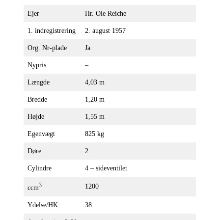
Ejer
Hr. Ole Reiche
1. indregistrering
2. august 1957
Org. Nr-plade
Ja
Nypris
–
Længde
4,03 m
Bredde
1,20 m
Højde
1,55 m
Egenvægt
825 kg
Døre
2
Cylindre
4 – sideventilet
3
1200
ccm
Ydelse/HK
38