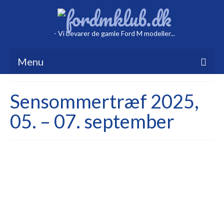
- Vi bevarer de gamle Ford M modeller...
Menu
Hvem er vi
Sensommertræf 2025,
Bestyrelsen
05. – 07. september
Vedtægter
Galleri
Markedspladsen
Kalenderen
Shop