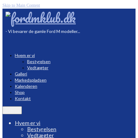
Skip to Main Content
- Vi bevarer de gamle Ford M modeller...
Hvem er vi
Bestyrelsen
Vedtægter
Galleri
Markedspladsen
Kalenderen
Shop
Kontakt
Menu
Hvem er vi
Bestyrelsen
Vedtægter