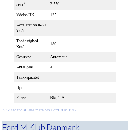
3
2.550
ccm
Ydelse/HK
125
Acceleration 0-80
km/t
Tophastighed
180
Km/t
Geartype
Automatic
Antal gear
4
Tankkapacitet
Hjul
Farve
Blå, 1-A
Klik her for at læse mere om Ford 26M P7B
Ford M Klub Danmark